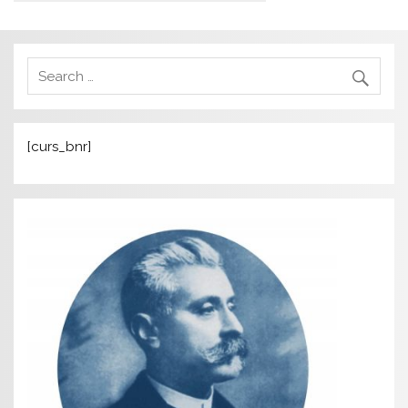
[curs_bnr]