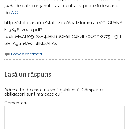
plata
de catre organul fiscal central si poate fi descarcat
de
AICI
.
http://static.anaf.ro/static/10/Anaf/formulare/C_OPANA
F_3896_2020.pdf?
fbclid=IwAR05u2XB4JHNRdGMifLC4FzILx0OXYXQ75TP3LT
GR_AgtmWeCF4lKksAEAs
Leave a comment
Lasă un răspuns
Adresa ta de email nu va fi publicată.
Câmpurile
obligatorii sunt marcate cu
*
Comentariu